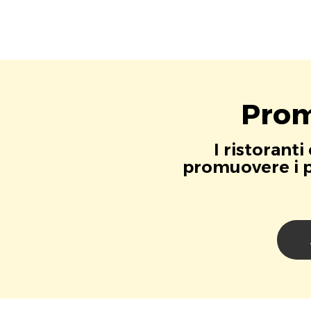
Prom
I ristorant
promuovere i pr