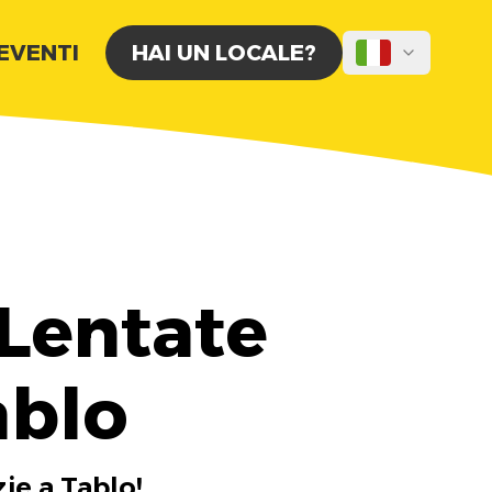
 EVENTI
HAI UN LOCALE?
 Lentate
ablo
zie a Tablo!