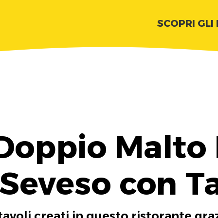
SCOPRI GLI
Doppio Malto
 Seveso con T
tavoli creati in questo ristorante gra