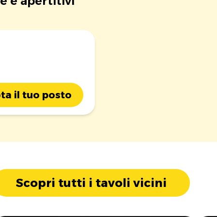
e e apertitivi
ta il tuo posto
Scopri tutti i tavoli vicini