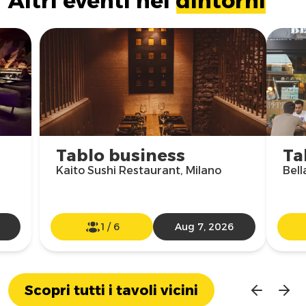
Altri eventi nei
dintorni
Tablo business
Ta
Kaito Sushi Restaurant, Milano
Bell
1
/
6
Aug 7, 2026
Scopri tutti i tavoli vicini