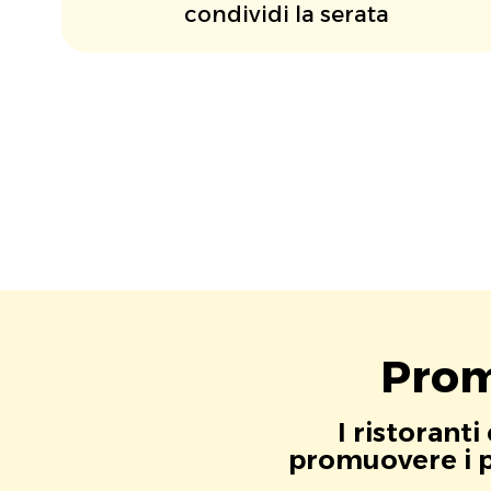
condividi la serata
Prom
I ristorant
promuovere i pr