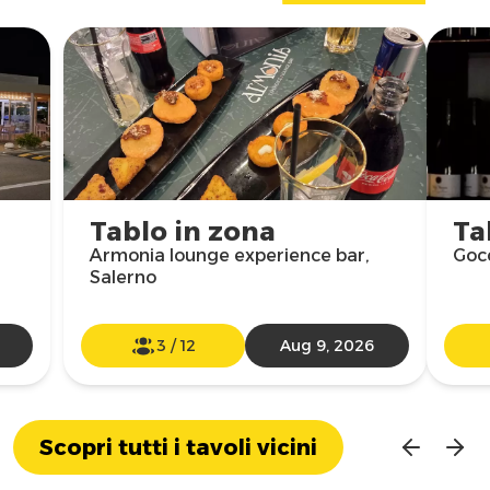
Tablo in zona
Ta
Armonia lounge experience bar,
Gocc
Salerno
3
/
12
Aug 9, 2026
Scopri tutti i tavoli vicini