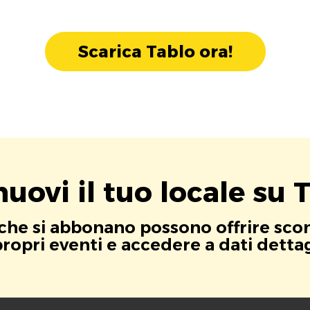
Scarica Tablo ora!
uovi il tuo locale su T
i che si abbonano possono offrire scont
opri eventi e accedere a dati dettagli