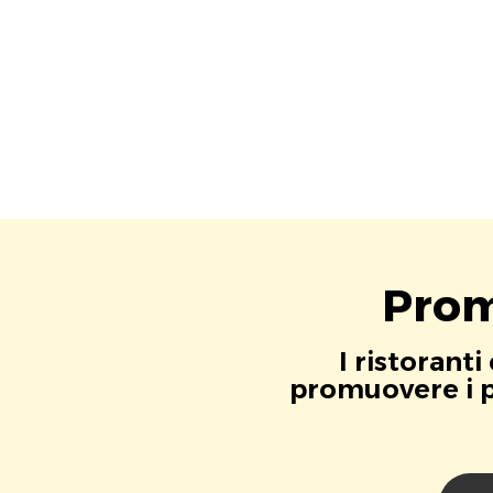
Prom
I ristorant
promuovere i pr