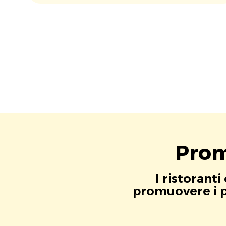
Prom
I ristorant
promuovere i pr