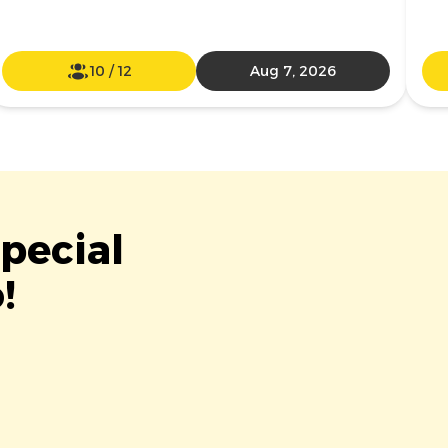
10
/
12
Aug 7, 2026
Special
!