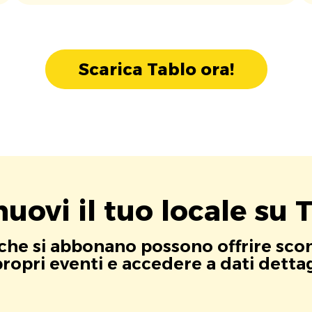
Scarica Tablo ora!
uovi il tuo locale su T
i che si abbonano possono offrire scont
opri eventi e accedere a dati dettagli