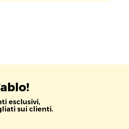
ablo!
i esclusivi,
ati sui clienti.