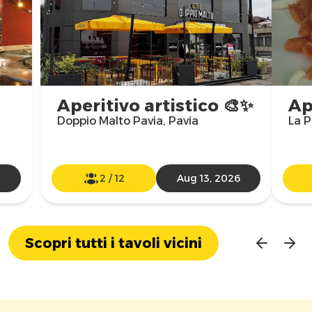
Aperitivo artistico 🎨✨
Ap
Doppio Malto Pavia, Pavia
La P
2
/
12
Aug 13, 2026
Scopri tutti i tavoli vicini