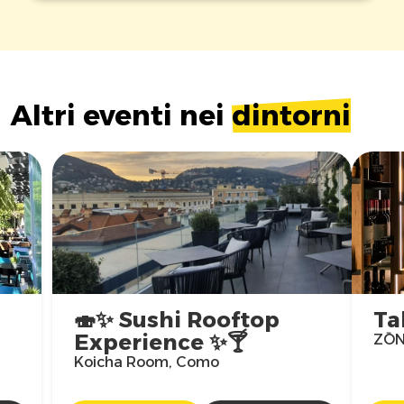
Altri eventi nei
dintorni
🍣✨ Sushi Rooftop
Ta
Experience ✨🍸
ZŌN
Koicha Room, Como