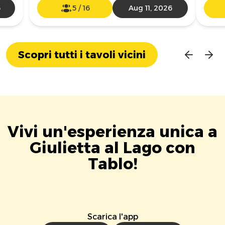
6
5
/
16
Aug 11, 2026
Scopri tutti i tavoli vicini
Vivi un'esperienza unica a
Giulietta al Lago con
Tablo!
Scarica l'app