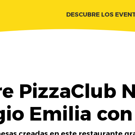
DESCUBRE LOS EVEN
e PizzaClub N
gio Emilia con
esas creadas en este restaurante gra