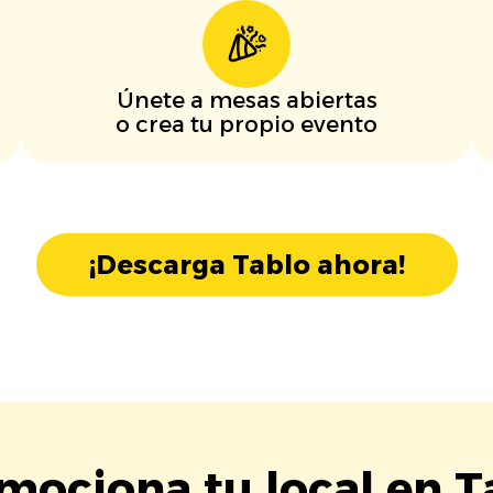
Únete a mesas abiertas
o crea tu propio evento
¡Descarga Tablo ahora!
mociona tu local en T