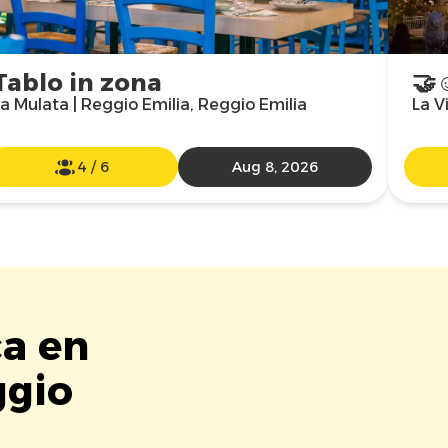
Tablo in zona
🤝☺
a Mulata | Reggio Emilia, Reggio Emilia
La V
4
/
6
Aug 8, 2026
ca en
ggio