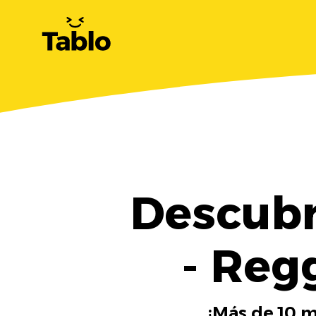
Descubr
- Reg
¡Más de 10 m