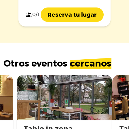
Reserva tu lugar
0/11
Otros eventos
cercanos
Tablo in zona
Ta