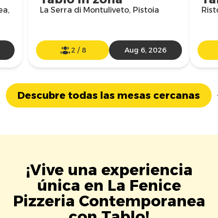
ea,
La Serra di Montuliveto, Pistoia
Rist
2
/
8
Aug 6, 2026
Descubre todas las mesas cercanas
¡Vive una experiencia
única en La Fenice
Pizzeria Contemporanea
con Tablo!