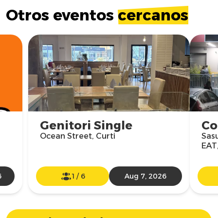
Otros eventos
cercanos
Genitori Single
Co
Ocean Street, Curti
Sasu
EAT
6
1
/
6
Aug 7, 2026