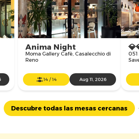
Anima Night
💎
Moma Gallery Cafè, Casalecchio di
051 
Reno
Sav
6
14
/
14
Aug 11, 2026
Descubre todas las mesas cercanas