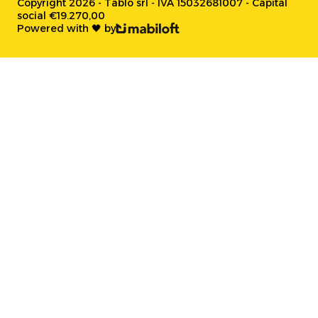
Copyright 2026 - Tablo srl - IVA 15032681007 - Capital
social €19.270,00
Powered with 🖤 by