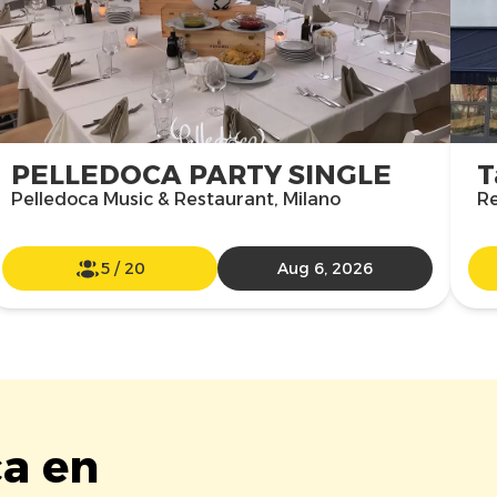
PELLEDOCA PARTY SINGLE
T
Pelledoca Music & Restaurant, Milano
R
5
/
20
Aug 6, 2026
ca en