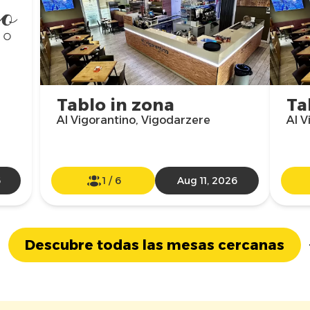
Tablo in zona
Ta
Al Vigorantino, Vigodarzere
Al V
6
1
/
6
Aug 11, 2026
Descubre todas las mesas cercanas