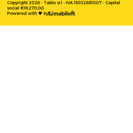
Copyright 2026 - Tablo srl - IVA 15032681007 - Capital
social €19.270,00
Powered with 🖤 by