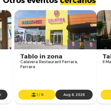
Otros eventos
cercanos
Tablo in zona
Ta
Calavera Restaurant Ferrara,
Il M
Ferrara
i
6
1
/
6
Aug 8, 2026