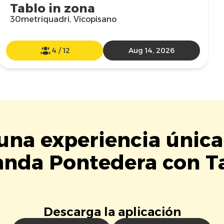
Tablo in zona
30metriquadri, Vicopisano
4
/
12
Aug 14, 2026
 una experiencia única
anda Pontedera con Ta
Descarga la aplicación