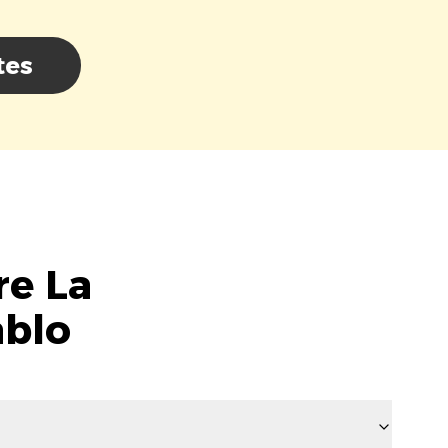
tes
re La
ablo