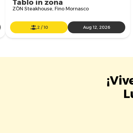
Tablo in zona
ZŌN Steakhouse, Fino Mornasco
2
/
10
Aug 12, 2026
¡Viv
L