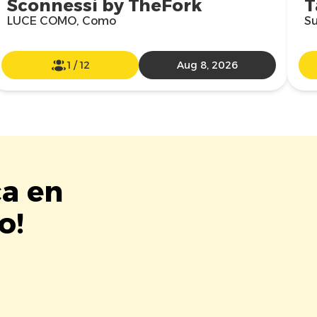
Sconnessi by TheFork
T
LUCE COMO, Como
Su
1
/
12
Aug 8, 2026
ca en
o!