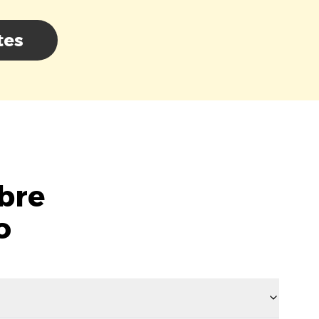
tes
bre
o