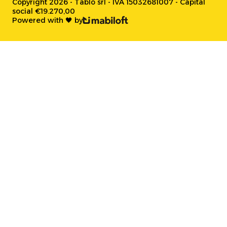
Copyright 2026 - Tablo srl - IVA 15032681007 - Capital
social €19.270,00
Powered with 🖤 by