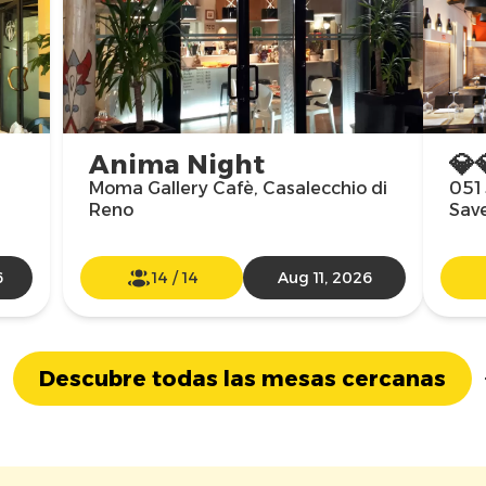
Anima Night
💎
Moma Gallery Cafè, Casalecchio di
051 
Reno
Sav
6
14
/
14
Aug 11, 2026
Descubre todas las mesas cercanas