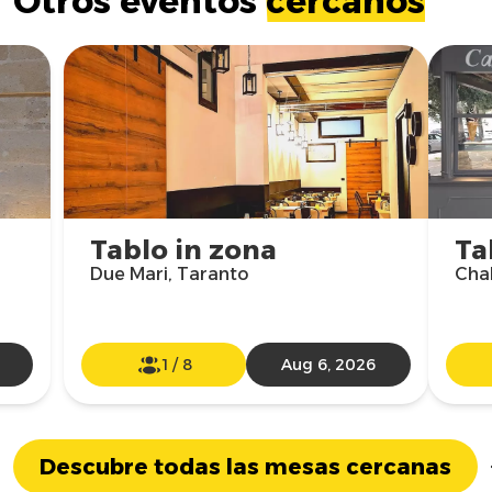
Otros eventos
cercanos
Tablo in zona
Ta
Due Mari, Taranto
Chal
1
/
8
Aug 6, 2026
Descubre todas las mesas cercanas