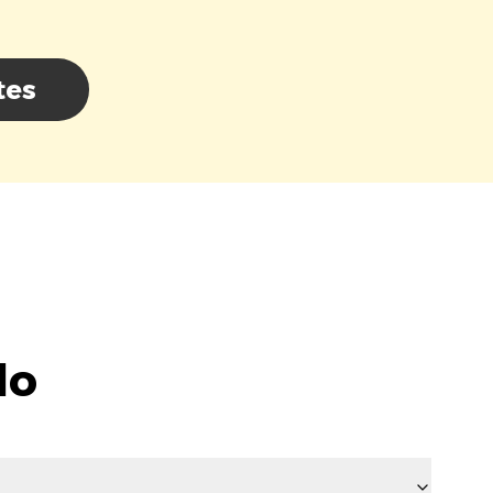
tes
lo