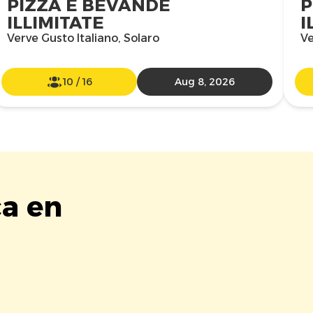
PIZZA E BEVANDE
P
ILLIMITATE
I
Verve Gusto Italiano, Solaro
Ve
10
/
16
Aug 8, 2026
ca en