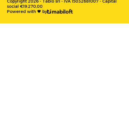
Copyright 2026 - Tablo srl - IVA 15032681007 - Capital
social €19.270,00
Powered with 🖤 by