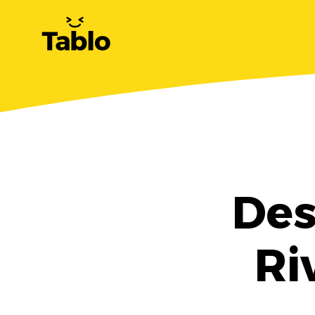
Des
Ri