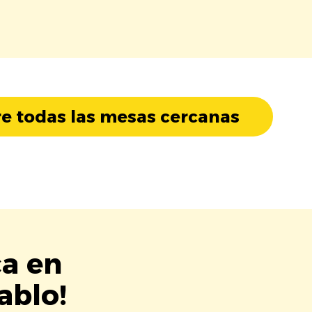
e todas las mesas cercanas
ca en
ablo!