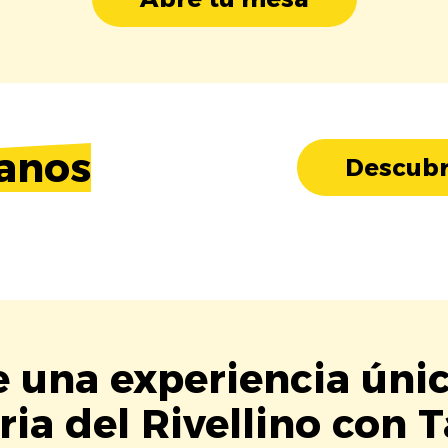
anos
Descubr
e una experiencia úni
ria del Rivellino con T