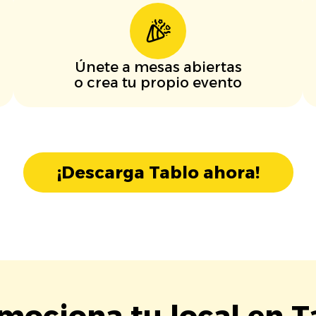
Únete a mesas abiertas
o crea tu propio evento
¡Descarga Tablo ahora!
mociona tu local en T