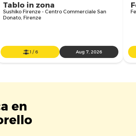
Tablo in zona
F
Sushiko Firenze - Centro Commerciale San
Fe
Donato, Firenze
1
/
6
Aug 7, 2026
ca en
rello