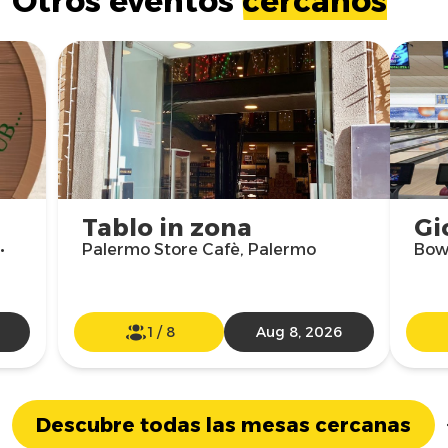
Otros eventos
cercanos
Tablo in zona
Gi
•
Palermo Store Cafè, Palermo
Bowl
1
/
8
Aug 8, 2026
Descubre todas las mesas cercanas