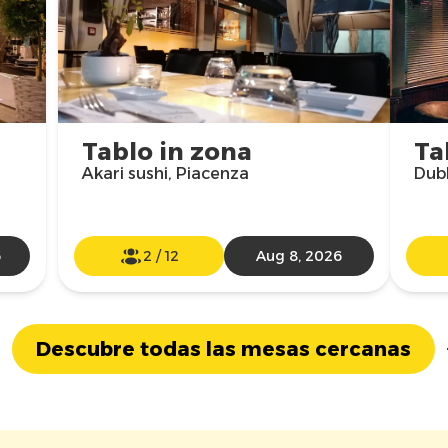
Tablo in zona
Ta
Akari sushi, Piacenza
Dubl
6
2
/
12
Aug 8, 2026
Descubre todas las mesas cercanas