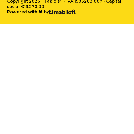
Copyright 2026 - Tablo srl - IVA 15032681007 - Capital
social €19.270,00
Powered with 🖤 by