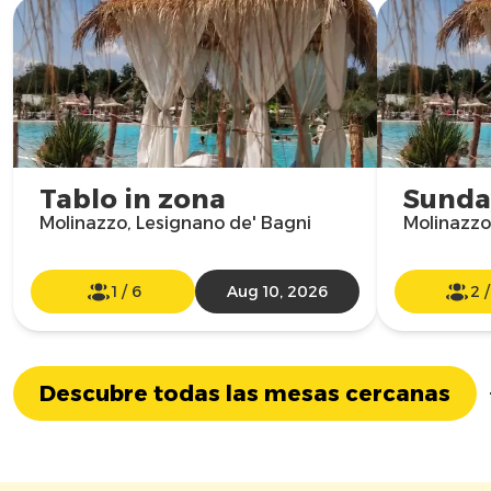
Tablo in zona
Sunday
Molinazzo, Lesignano de' Bagni
Molinazzo
1
/
6
Aug 10, 2026
2
Descubre todas las mesas cercanas