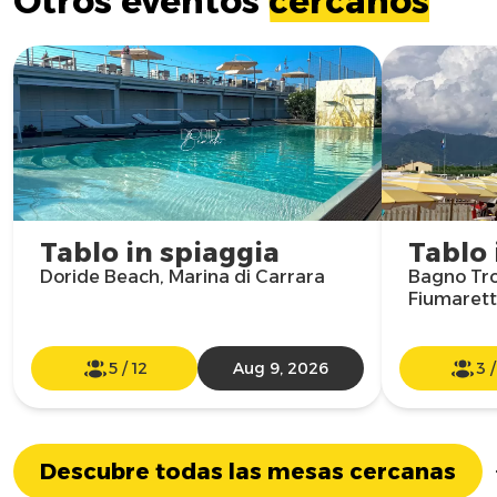
Otros eventos
cercanos
Tablo in spiaggia
Tablo 
Doride Beach, Marina di Carrara
Bagno Tro
Fiumarett
5
/
12
Aug 9, 2026
3
Descubre todas las mesas cercanas