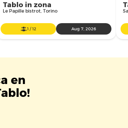
Tablo in zona
T
Le Papille bistrot, Torino
Sa
1
/
12
Aug 7, 2026
ca en
Tablo!