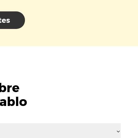
tes
bre
Tablo