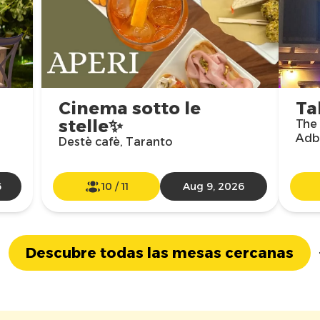
Cinema sotto le
Ta
stelle✨
The 
Adb 
Destè cafè, Taranto
6
10
/
11
Aug 9, 2026
Descubre todas las mesas cercanas