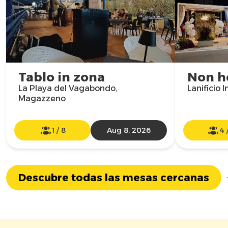
Tablo in zona
Non ho
La Playa del Vagabondo,
Lanificio 
Magazzeno
1
/
8
Aug 8, 2026
4
Descubre todas las mesas cercanas