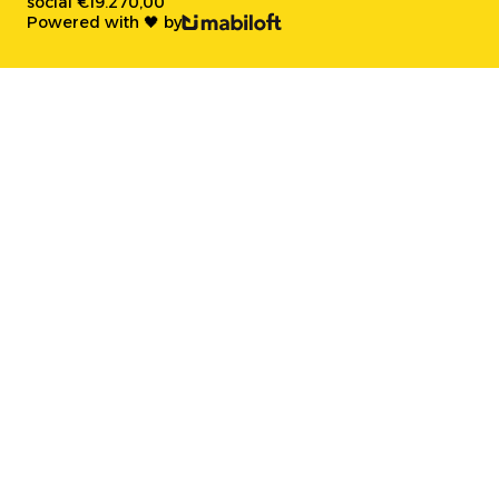
social €19.270,00
Powered with 🖤 by