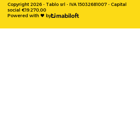
Copyright 2026 - Tablo srl - IVA 15032681007 - Capital
social €19.270,00
Powered with 🖤 by