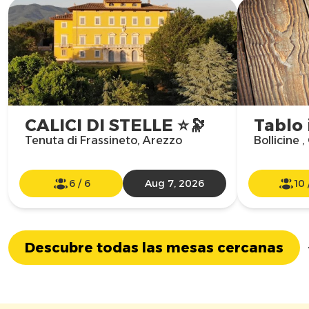
CALICI DI STELLE ⭐️🔭
Tablo 
Tenuta di Frassineto, Arezzo
Bollicine 
6
/
6
Aug 7, 2026
10
Descubre todas las mesas cercanas