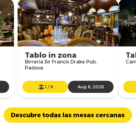
Tablo in zona
Ta
Birreria Sir Francis Drake Pub,
Camp
Padova
1
/
6
Aug 6, 2026
Descubre todas las mesas cercanas