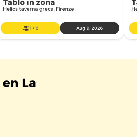
Tablo in zona
T
Helios taverna greca, Firenze
He
1
/
6
Aug 9, 2026
 en La