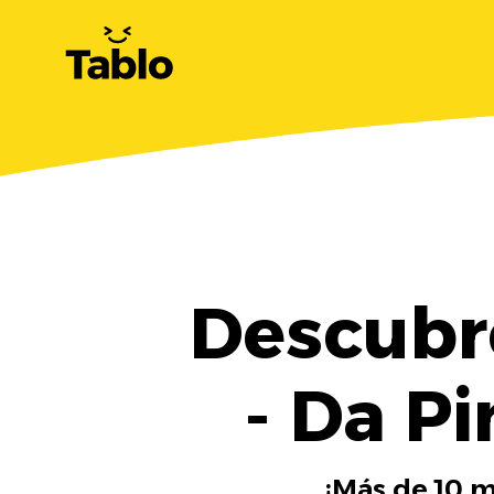
Descubre
- Da P
¡Más de 10 m