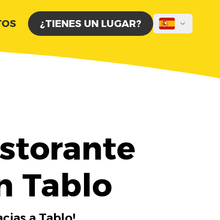
TOS
¿TIENES UN LUGAR?
istorante
n Tablo
cias a Tablo!