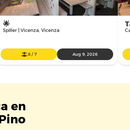
🌟
T
Spiller | Vicenza, Vicenza
Ca
8
/
7
Aug 9, 2026
ca en
 Pino