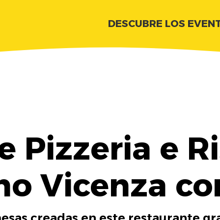
DESCUBRE LOS EVEN
 Pizzeria e R
ino Vicenza co
esas creadas en este restaurante gra