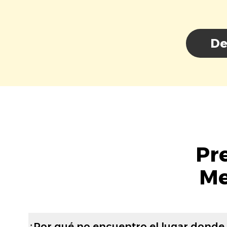
De
Pr
Me
¿Por qué no encuentro el lugar donde