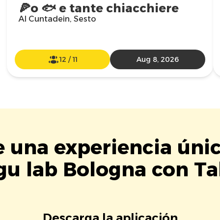
🍕o 🐟 e tante chiacchiere
Al Cuntadein, Sesto
12
/
11
Aug 8, 2026
e una experiencia úni
u lab Bologna con Ta
Descarga la aplicación