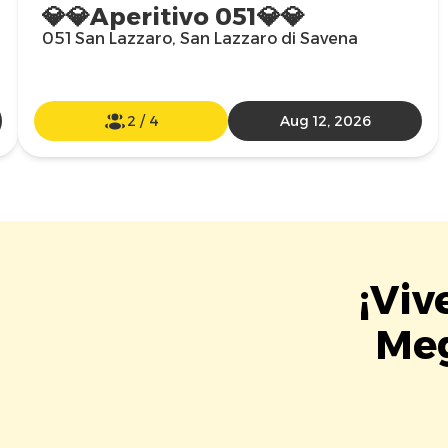
💎💎Aperitivo 051💎💎
051 San Lazzaro, San Lazzaro di Savena
2
/
4
Aug 12, 2026
¡Viv
Meg