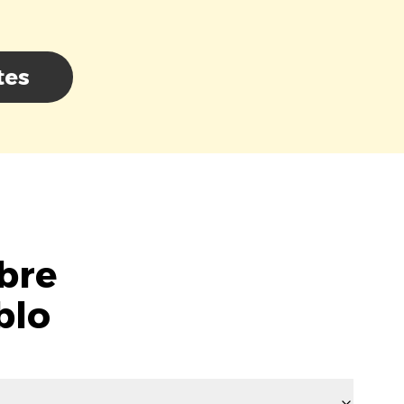
tes
bre
blo