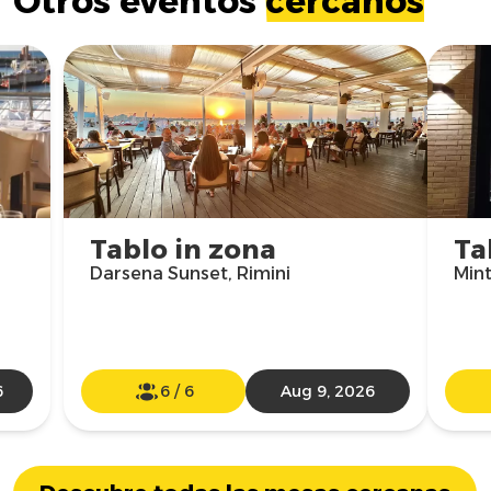
Otros eventos
cercanos
Tablo in zona
Ta
Darsena Sunset, Rimini
Mint
6
6
/
6
Aug 9, 2026