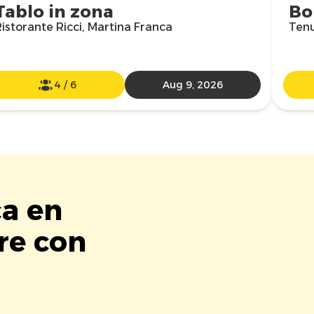
Tablo in zona
Bo
istorante Ricci, Martina Franca
Tenu
4
/
6
Aug 9, 2026
ca en
re con