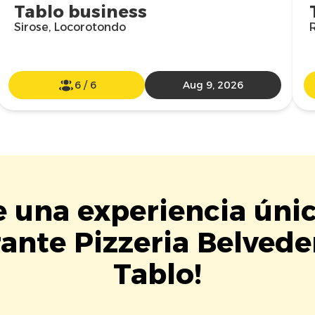
Tablo business
Sirose, Locorotondo
R
6
/
6
Aug 9, 2026
e una experiencia úni
rante Pizzeria Belvede
Tablo!