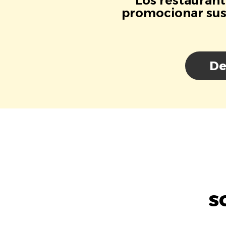
Los restaurant
promocionar sus 
De
s