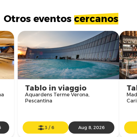
Otros eventos
cercanos
Tablo in viaggio
Ta
na
Aquardens Terme Verona,
Mad
Pescantina
Car
6
3
/
6
Aug 8, 2026