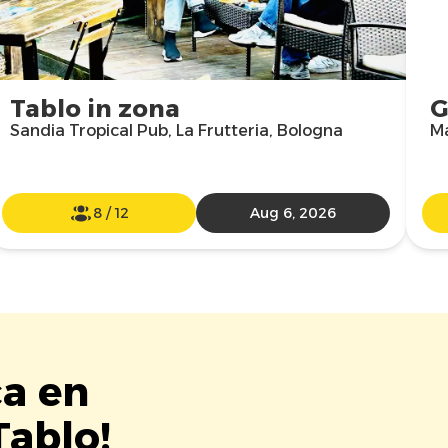
Tablo in zona
G
Sandia Tropical Pub, La Frutteria, Bologna
M
8
/
12
Aug 6, 2026
ca en
ablo!