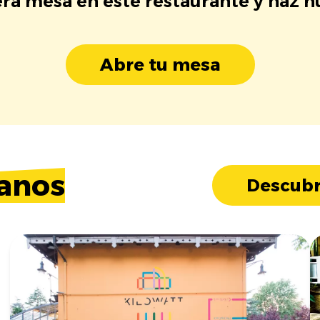
era mesa en este restaurante y haz 
Abre tu mesa
anos
Descubr