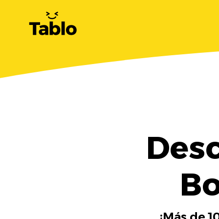
Des
Bo
¡Más de 1