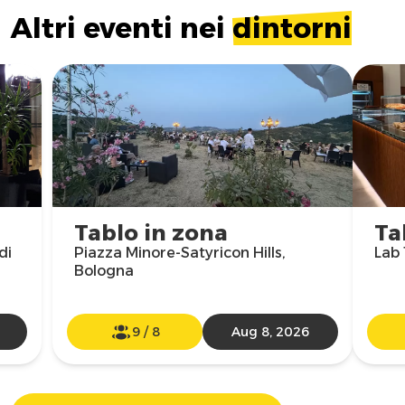
Altri eventi nei
dintorni
Tablo in zona
Ta
di
Piazza Minore-Satyricon Hills,
Lab 
Bologna
9
/
8
Aug 8, 2026