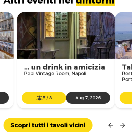
Altri eventi nei
dintorni
... un drink in amicizia
Ta
Pepi Vintage Room, Napoli
Rest
Port
5
/
8
Aug 7, 2026
Scopri tutti i tavoli vicini