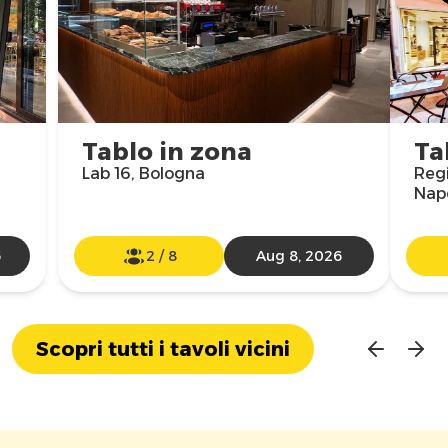
Tablo in zona
Ta
Lab 16, Bologna
Regi
Nap
6
2
/
8
Aug 8, 2026
Scopri tutti i tavoli vicini