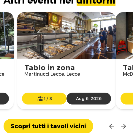
Altri eventi nei
dintorni
Tablo in zona
Ta
ce
Martinucci Lecce, Lecce
McDo
1
/
8
Aug 6, 2026
Scopri tutti i tavoli vicini