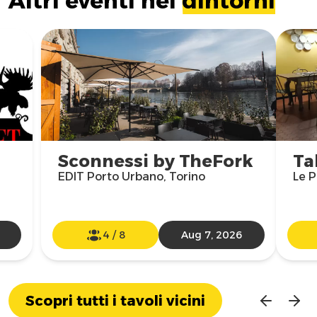
Altri eventi nei
dintorni
Sconnessi by TheFork
Ta
EDIT Porto Urbano, Torino
Le P
4
/
8
Aug 7, 2026
Scopri tutti i tavoli vicini