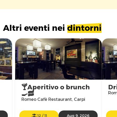
Altri eventi nei
dintorni
🍸Aperitivo o brunch
Dr
🍳🥓
Rom
Romeo Cafè Restaurant, Carpi
12
/
11
Aug 9, 2026