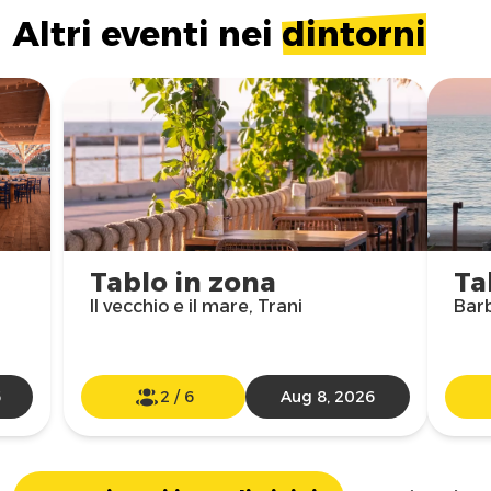
Altri eventi nei
dintorni
Tablo in zona
Ta
Il vecchio e il mare, Trani
Bar
6
2
/
6
Aug 8, 2026