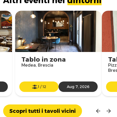
Altri eventi nei
dintorni
Tablo in zona
Ta
Medea, Brescia
Pizz
Bres
1
/
12
Aug 7, 2026
Scopri tutti i tavoli vicini