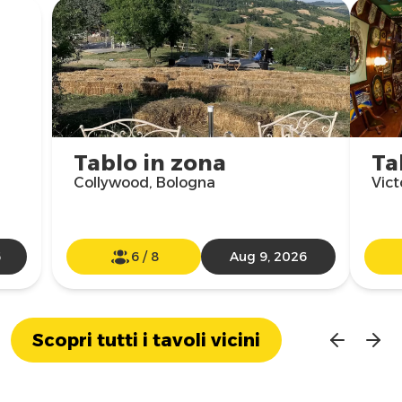
Tablo in zona
Ta
Collywood, Bologna
Vict
6
6
/
8
Aug 9, 2026
Scopri tutti i tavoli vicini