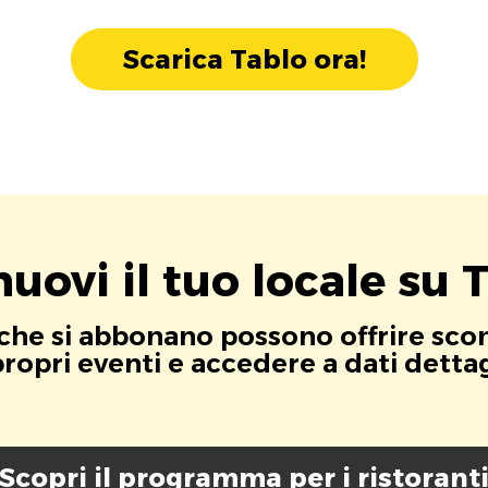
Scarica Tablo ora!
uovi il tuo locale su T
i che si abbonano possono offrire scont
opri eventi e accedere a dati dettagli
Scopri il programma per i ristorant