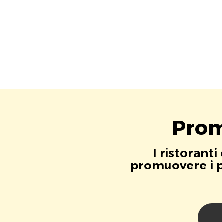
Prom
I ristorant
promuovere i pr